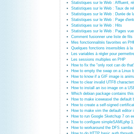
Statistiques sur le Web : Affluent, ré
Statistiques sur le Web : Taux de r
Statistiques sur le Web : Durée de la
Statistiques sur le Web : Page d'entr
Statistiques sur le Web : Hits
Statistiques sur le Web : Pages vu
Comment fusionner une liste de fi
Mes fonctionnalités favorites en PH
Quelques fonctions insensibles à l
Les variables à régler pour permettr
Les sessions multiples en PHP
How to fix the "only root can do th
How to empty the swap on a Linux 
How to know if a GIF image is anim
How to clear invalid UTF8 characte
How to install an iso image on a U
Which debian package contains this 
How to make iceweasel the default 
How to create a self-signed certifica
How to make vim the default editor 
How to run Google Sketchup 7 on e
How to configure simpleSAMLphp 1.
How to workaround the DFS samba
How to do HTTP basic auth through 