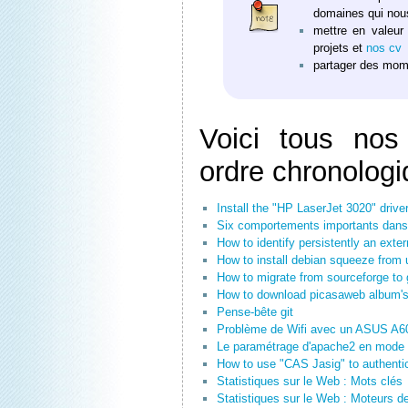
domaines qui nou
mettre en valeur
projets et
nos cv
partager des mome
Voici tous nos
ordre chronologi
Install the "HP LaserJet 3020" drive
Six comportements importants dans 
How to identify persistently an exter
How to install debian squeeze from
How to migrate from sourceforge to 
How to download picasaweb album's
Pense-bête git
Problème de Wifi avec un ASUS A60
Le paramétrage d'apache2 en mode 
How to use "CAS Jasig" to authentic
Statistiques sur le Web : Mots clés
Statistiques sur le Web : Moteurs d