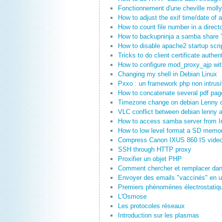
Fonctionnement d'une cheville moll
How to adjust the exif time/date of 
How to count file number in a direct
How to backupninja a samba share 
How to disable apache2 startup scri
Tricks to do client certificate authe
How to configure mod_proxy_ajp wi
Changing my shell in Debian Linux
Pxxo : un framework php non intrusi
How to concatenate several pdf pag
Timezone change on debian Lenny 
VLC conflict between debian lenny a
How to access samba server from In
How to low level format a SD memor
Compress Canon IXUS 860 IS vide
SSH through HTTP proxy
Proxifier un objet PHP
Comment chercher et remplacer dans
Envoyer des emails "vaccinés" en ut
Premiers phénomènes électrostatique
L'Osmose
Les protocoles réseaux
Introduction sur les plasmas