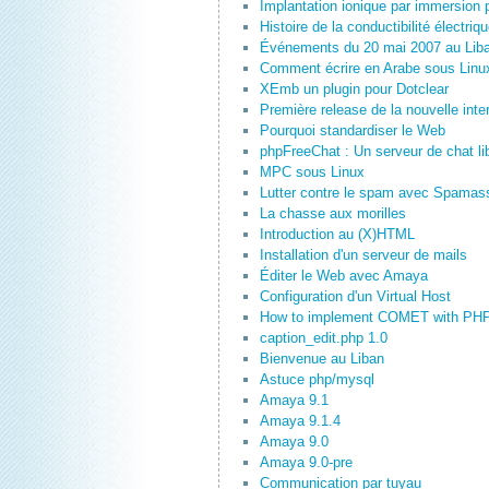
Implantation ionique par immersion
Histoire de la conductibilité électriq
Événements du 20 mai 2007 au Lib
Comment écrire en Arabe sous Linu
XEmb un plugin pour Dotclear
Première release de la nouvelle inte
Pourquoi standardiser le Web
phpFreeChat : Un serveur de chat lib
MPC sous Linux
Lutter contre le spam avec Spamas
La chasse aux morilles
Introduction au (X)HTML
Installation d'un serveur de mails
Éditer le Web avec Amaya
Configuration d'un Virtual Host
How to implement COMET with PH
caption_edit.php 1.0
Bienvenue au Liban
Astuce php/mysql
Amaya 9.1
Amaya 9.1.4
Amaya 9.0
Amaya 9.0-pre
Communication par tuyau