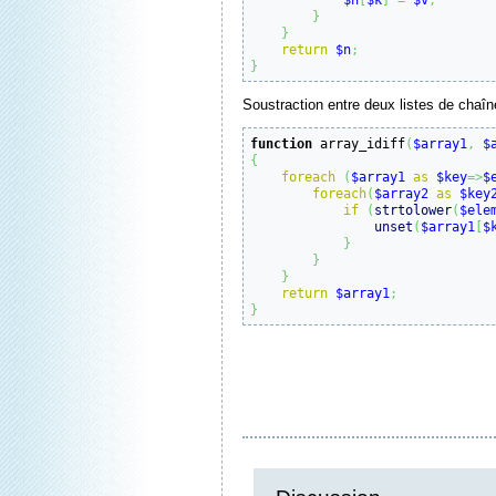
}
}
return
$n
;
}
Soustraction entre deux listes de chaîn
function
 array_idiff
(
$array1
,
$
{
foreach
(
$array1
as
$key
=>
$
foreach
(
$array2
as
$key
if
(
strtolower
(
$ele
unset
(
$array1
[
$
}
}
}
return
$array1
;
}