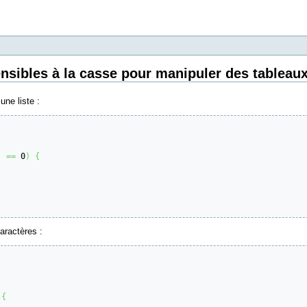
nsibles à la casse pour manipuler des tableau
une liste :
)
==
 0
)
{
aractères :
{