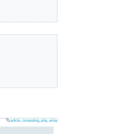
article
,
computing
,
php
,
array