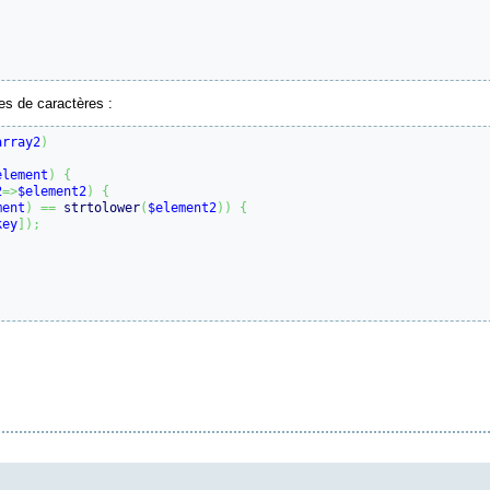
es de caractères :
array2
)
element
)
{
2
=>
$element2
)
{
ment
)
==
strtolower
(
$element2
)
)
{
key
]
)
;