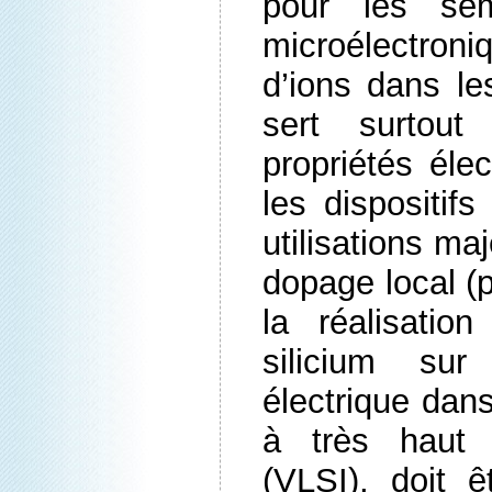
pour les sem
microélectroni
d’ions dans le
sert surtout
propriétés éle
les dispositifs
utilisations ma
dopage local (p
la réalisatio
silicium sur 
électrique dans
à très haut d
(VLSI), doit 