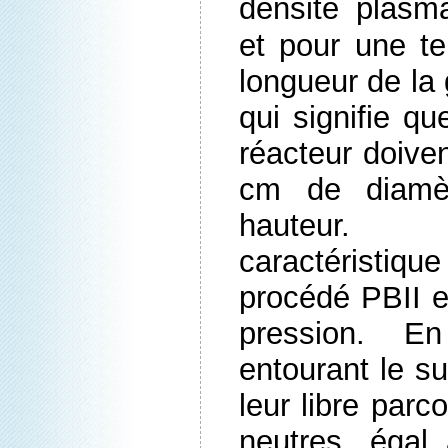
densité plasm
et pour une t
longueur de la
qui signifie q
réacteur doive
cm de diamè
hauteur. 
caractéristiq
procédé PBII es
pression. En
entourant le su
leur libre par
neutres, égal 