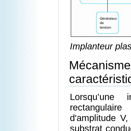
Implanteur pl
Mécanisme
caractérist
Lorsqu’une i
rectangula
d'amplitude V,
substrat cond