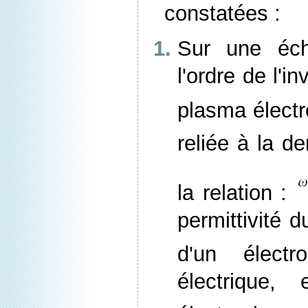
constatées :
Sur une éch
l'ordre de l'i
plasma élect
reliée à la d
la relation :
permittivité 
d'un élect
électrique,