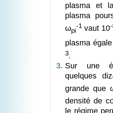
plasma et l
plasma pours
-1
-
ω
vaut 10
pi
plasma égale
3
.
Sur une é
quelques diz
grande que 
densité de co
le régime per