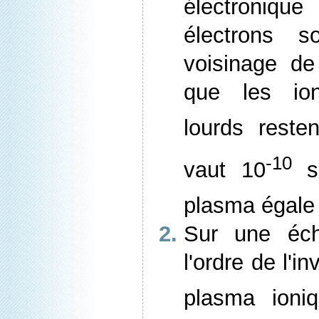
électroniqu
électrons s
voisinage de 
que les io
lourds reste
-10
vaut 10
s 
plasma égale
Sur une éch
l'ordre de l'i
plasma ioni