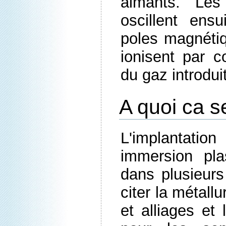
aimants. Les
oscillent ens
poles magnéti
ionisent par c
du gaz introdui
A quoi ca s
L'implanta
immersion pl
dans plusieur
citer la métall
et alliages et 