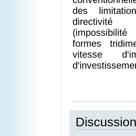
des limitati
directivi
(impossibili
formes tridime
vitesse d'im
d'investisseme
Discussio