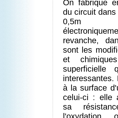
On fabrique e
du circuit dans 
0,5m d'
électroniqu
revanche, da
sont les modif
et chimiqu
superficielle
interessantes. 
à la surface d
celui-ci : ell
sa résistan
l'oxydation 