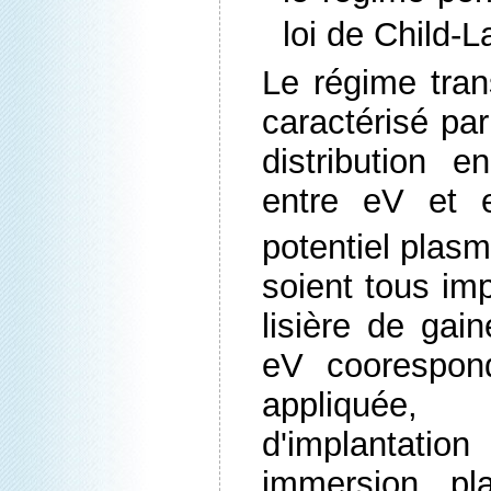
loi de Child-L
Le régime trans
caractérisé pa
distribution 
entre eV et 
potentiel plasm
soient tous imp
lisière de gai
eV coorespon
appliquée
d'implantat
immersion pl