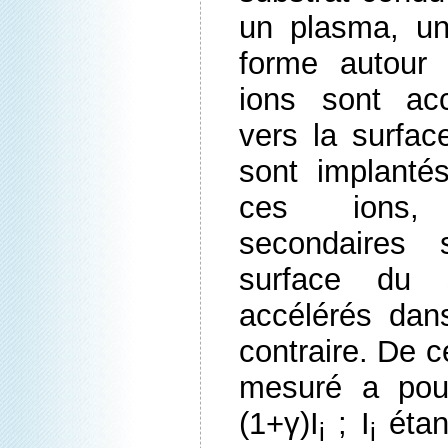
un plasma, un
forme autour 
ions sont ac
vers la surfac
sont implanté
ces ions,
secondaires
surface du s
accélérés dan
contraire. De ce
mesuré a pou
(1+γ)I
; I
étan
i
i