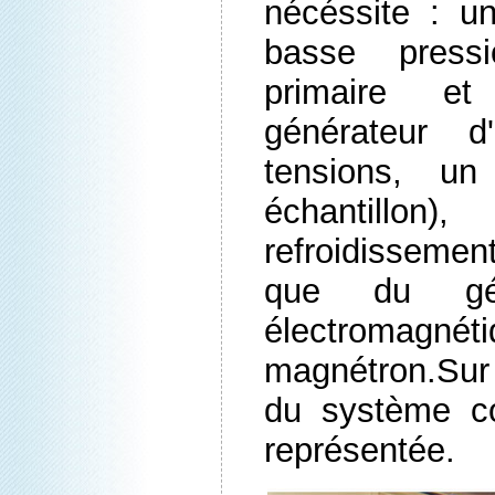
nécéssite : u
basse press
primaire et
générateur d
tensions, un
échantillon
refroidissemen
que du gén
électroma
magnétron.Sur
du système c
représentée.