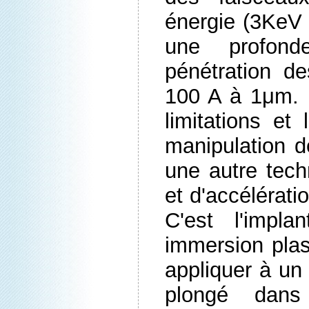
énergie (3KeV
une profon
pénétration d
100 A à 1μm. 
limitations et
manipulation d
une autre tech
et d'accélératio
C'est l'impla
immersion plas
appliquer à un
plongé dan