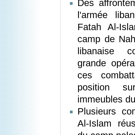
Des affrontem
l'armée liba
Fatah Al-Is
camp de Nahr
libanaise c
grande opérat
ces combatt
position s
immeubles d
Plusieurs co
Al-Islam réus