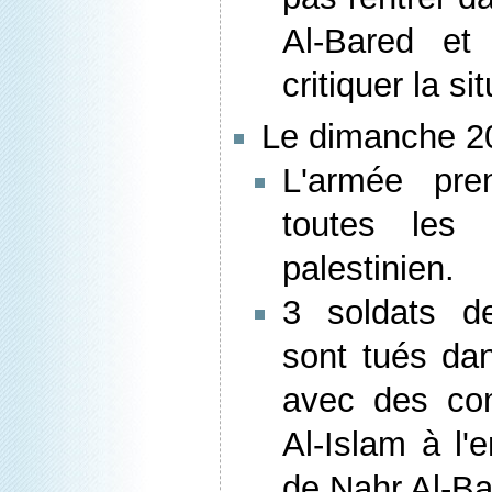
Al-Bared et
critiquer la si
Le dimanche 20
L'armée pre
toutes les
palestinien.
3 soldats de
sont tués dan
avec des co
Al-Islam à l'
de Nahr Al-Ba