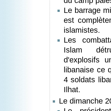
du camp pales
Le barrage mi
est complètem
islamistes.
Les combatt
Islam détr
d'explosifs 
libanaise ce 
4 soldats liba
Ilhat.
Le dimanche 20
Le président