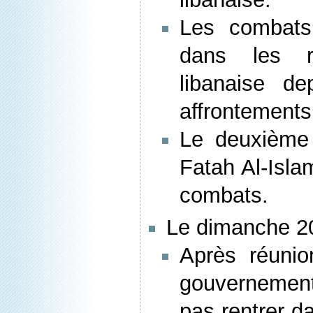
Les combats
dans les r
libanaise d
affrontements
Le deuxième
Fatah Al-Isla
combats.
Le dimanche 20
Après réunio
gouvernemen
pas rentrer d