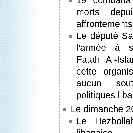
19 combattan
morts depu
affrontements
Le député Sa
l'armée à s
Fatah Al-Isl
cette organis
aucun sou
politiques lib
Le dimanche 20
Le Hezbolla
libanaise.