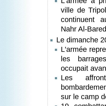
L'armée a pri
ville de Trip
continuent 
Nahr Al-Bared
Le dimanche 20
L'armée repre
les barrages
occupait avant
Les affro
bombardemen
sur le camp d