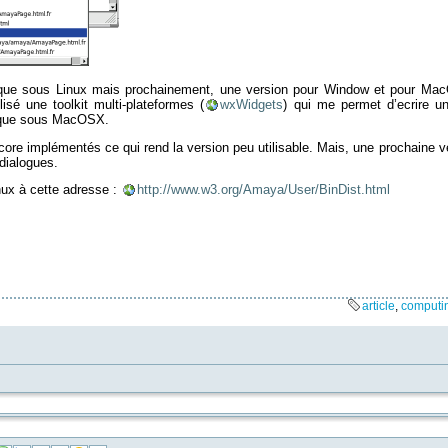
 que sous Linux mais prochainement, une version pour Window et pour MacO
ilisé une toolkit multi-plateformes (
wxWidgets
) qui me permet d’ecrire u
 que sous MacOSX.
re implémentés ce qui rend la version peu utilisable. Mais, une prochaine 
dialogues.
nux à cette adresse :
http://www.w3.org/Amaya/User/BinDist.html
article
,
computi