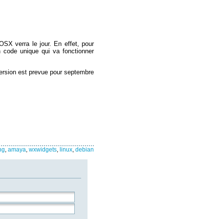
SX verra le jour. En effet, pour
n code unique qui va fonctionner
version est prevue pour septembre
ng
,
amaya
,
wxwidgets
,
linux
,
debian