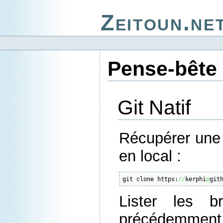
Zeitoun.ne
Pense-bête 
Git Natif
Récupérer une 
en local :
git clone https:
//
kerphi
@
git
Lister les b
précédemment 