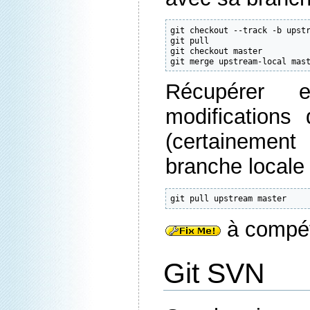
git checkout 
--track
-b
 upst
git pull

git checkout master

git merge upstream-local mas
Récupérer e
modifications
(certainemen
branche locale 
git pull upstream master
à compé
Git SVN