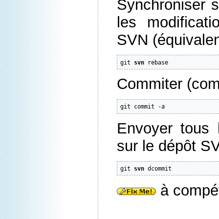
Synchroniser s
les modificati
SVN (équivalen
git 
svn
 rebase
Commiter (comm
git commit 
-a
Envoyer tous 
sur le dépôt S
git 
svn
 dcommit
à compé