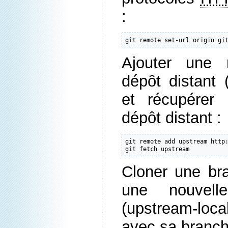
:
git remote set-url origin gi
Ajouter une 
dépôt distan
et récupérer
dépôt distant :
git remote add upstream http
git fetch upstream
Cloner une br
une nouvell
(upstream-loca
avec sa branch