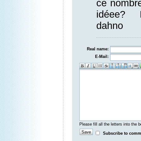
ce nombre
idéee? 
dahno
Real name:
E-Mail:
Please fill all the letters into th
Subscribe to comm