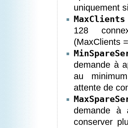
uniquement si
MaxClients
128 connex
(MaxClients =
MinSpareS
demande à a
au minimum
attente de co
MaxSpareSe
demande à 
conserver pl