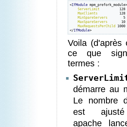
<
IfModule
 mpm_prefork_module>
ServerLimit
          128

MaxClients
           128

MinSpareServers
        5

MaxSpareServers
       10

MaxRequestsPerChild
 1000

</
IfModule
>
Voila (d'après 
ce que signi
termes :
ServerLim
démarre au 
Le nombre d
est ajusté
apache lanc