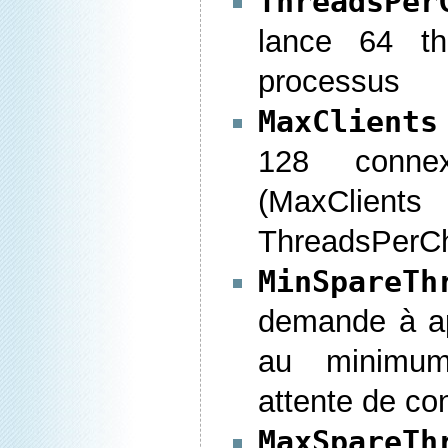
ThreadsPer
lance 64 th
processus
MaxClients
128 connex
(MaxClients
ThreadsPerCh
MinSpareTh
demande à a
au minimu
attente de co
MaxSpareTh