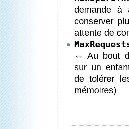
demande à 
conserver pl
attente de co
MaxReques
⇔ Au bout d
sur un enfan
de tolérer le
mémoires)