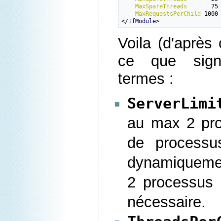
MaxSpareThreads
       75

MaxRequestsPerChild
 1000

</
IfModule
>
Voila (d'après 
ce que signi
termes :
ServerLimi
au max 2 pr
de processu
dynamiqueme
2 processus 
nécessaire.