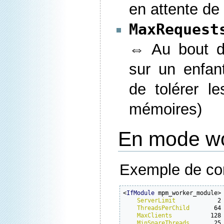
en attente de
MaxReques
⇔ Au bout d
sur un enfan
de tolérer le
mémoires)
En mode w
Exemple de con
<
IfModule
 mpm_worker_module>

ServerLimit
            2

ThreadsPerChild
       64

MaxClients
           128

MinSpareThreads
       25
