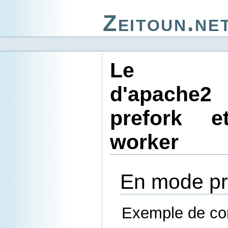
Zeitoun.ne
Le par
d'apach
prefork 
worker
En mode pr
Exemple de con