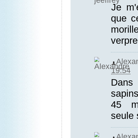
Je m'
que c
mori
verpr
Alexa
19:54
Dans 
sapins
45 m
seule 
Ale