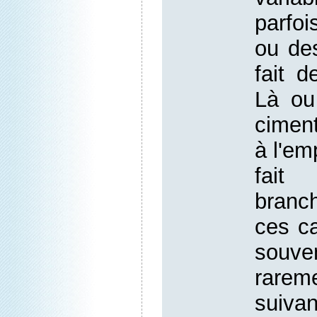
parfoi
ou de
fait 
Là ou
cimen
à l'e
fai
branc
ces c
souve
rare
suivan