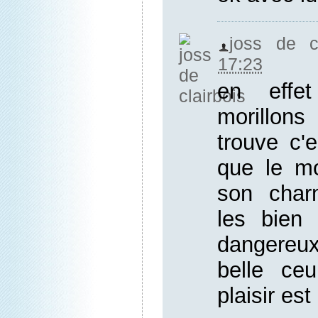
joss de cl
17:23
en effe
morillon
trouve c'
que le mo
son charm
les bien 
dangereux
belle ceu
plaisir es