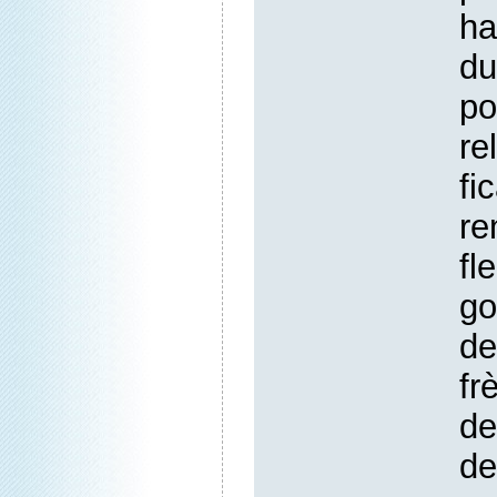
ha
d
po
r
f
re
fl
go
de
fr
d
de