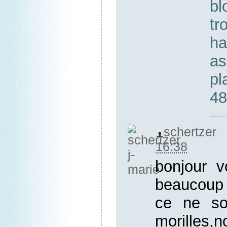
bl
tr
ha
as
pl
48
schertzer 
16:38
bonjour v
beaucoup 
ce ne so
morilles,