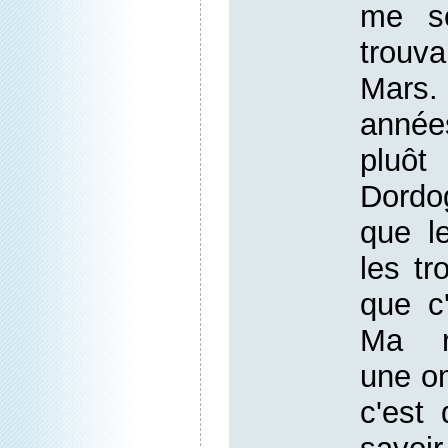
me so
trouva
Mars.
année
pluôt
Dordog
que l
les tr
que c
Ma re
une om
c'est 