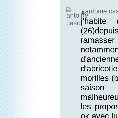
antoine ca
j'habit
(26)depu
ramasse
notam
d'ancien
d'abricotie
morilles (
saison
malheureu
les propo
ok avec lu