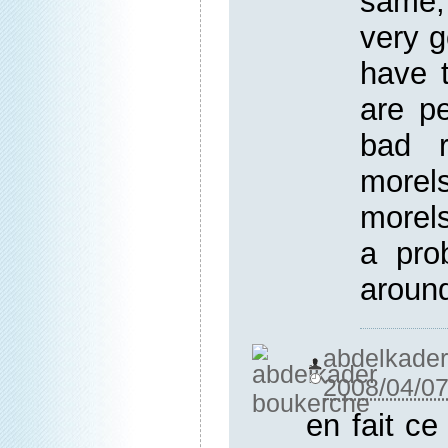
same
very 
have 
are p
bad r
more
morel
a pro
aroun
abdelk
2008/04/07
en fait c