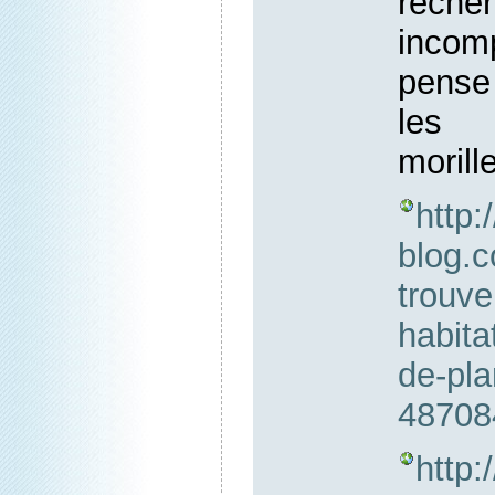
rech
inco
pense 
les 
morille
http:
blog.c
trouve
habita
de-pla
48708
http: