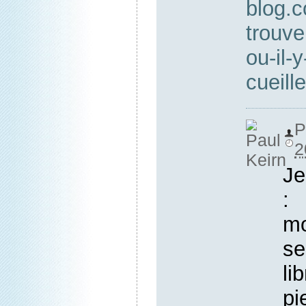
blog.c
trouve
ou-il-
cueill
2
Je
: 
mo
se
li
pi