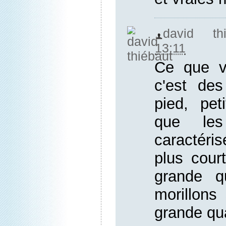
david thi
13:11
Ce que v
c'est des
pied, pet
que les
caractéri
plus cour
grande q
morillons
grande qua