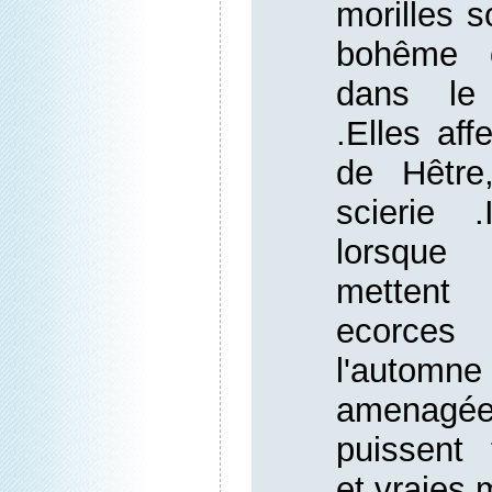
morilles 
bohême o
dans le
.Elles affe
de Hêtre
scierie .
lorsque 
mettent
ecorce
l'automne
amenag
puissent 
et vraies 