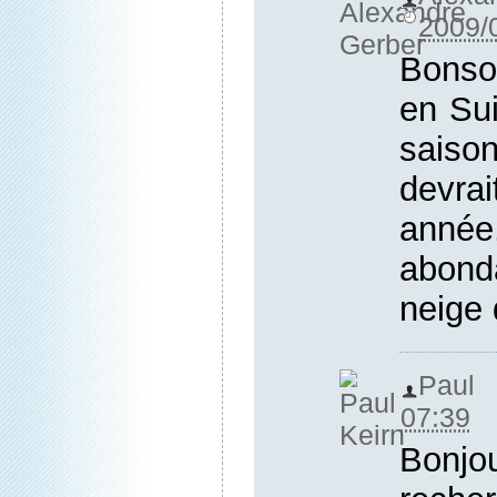
2009/
Bonso
en Su
sais
devrai
anné
abond
neige d
Paul 
07:39
Bonjou