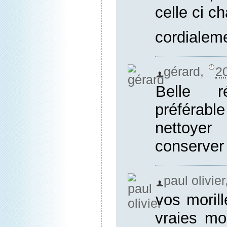
celle ci c
cordialem
gérard
,
2
Belle r
préférab
nettoye
conserver
paul olivier
vos moril
vraies mor