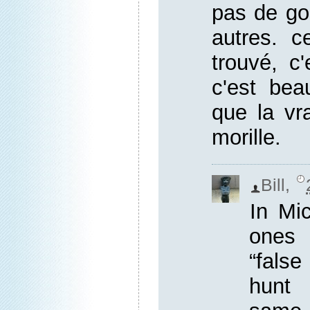
pas de go
autres. 
trouvé, c'
c'est bea
que la vr
morille.
Bill
,
In Mi
ones 
“fals
hunt