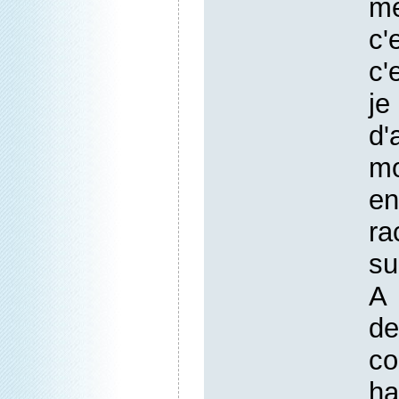
me
c'
c'
j
d'
mo
en
ra
su
A
d
c
h