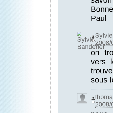
savo
Bonn
Paul
Syl
2008/
on tr
vers l
trouve
sous 
th
2008/