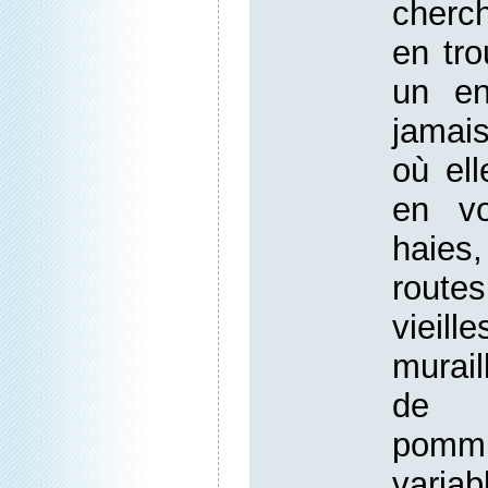
cherc
en tr
un en
jamais
où el
en v
haie
route
vieill
murail
de p
pommi
varia