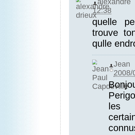
alexandre
12:38
quelle pe
trouve to
qulle endro
Jean
2008/
Bonj
Perig
les 
certai
con