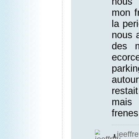
nous 
mon fr
la per
nous 
des m
ecorc
park
autour
resta
mais 
frenes
jeeffr