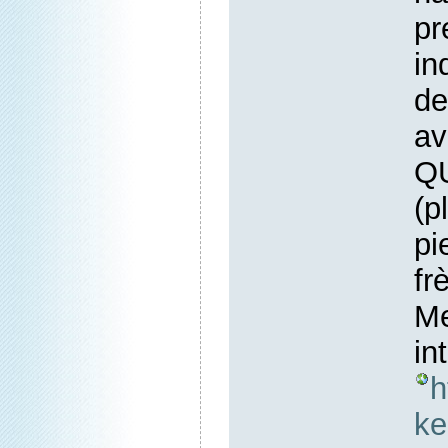
pr
in
d
a
QU
(p
p
fr
M
in
h
ke