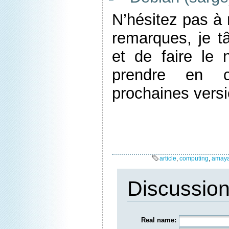
N’hésitez pas à 
remarques, je t
et de faire le 
prendre en 
prochaines vers
article
,
computing
,
amay
Discussio
Real name: