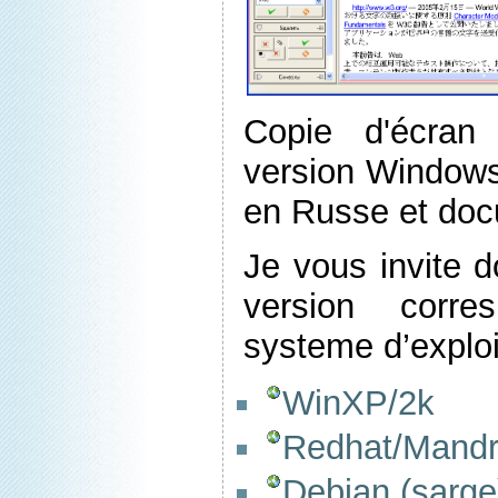
Copie d'écra
version Window
en Russe et do
Je vous invite d
version corre
systeme d’exploit
WinXP/2k
Redhat/Mand
Debian (sarge